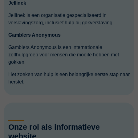
Jellinek
Jellinek is een organisatie gespecialiseerd in
verslavingszorg, inclusief hulp bij gokverslaving.
Gamblers Anonymous
Gamblers Anonymous is een internationale
zelfhulpgroep voor mensen die moeite hebben met
gokken.
Het zoeken van hulp is een belangrijke eerste stap naar
herstel.
Onze rol als informatieve
website