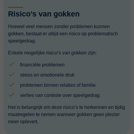
Risico’s van gokken
Hoewel veel mensen zonder problemen kunnen
gokken, bestaat er altijd een risico op problematisch
speelgedrag.
Enkele mogelijke risico’s van gokken zijn:
financiële problemen
stress en emotionele druk
problemen binnen relaties of familie
verlies van controle over speelgedrag
Het is belangrijk om deze risico’s te herkennen en tijdig
maatregelen te nemen wanneer gokken geen plezier
meer oplevert.