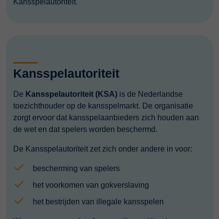
Kansspelautoriteit.
Kansspelautoriteit
De
Kansspelautoriteit (KSA)
is de Nederlandse
toezichthouder op de kansspelmarkt. De organisatie
zorgt ervoor dat kansspelaanbieders zich houden aan
de wet en dat spelers worden beschermd.
De Kansspelautoriteit zet zich onder andere in voor:
bescherming van spelers
het voorkomen van gokverslaving
het bestrijden van illegale kansspelen