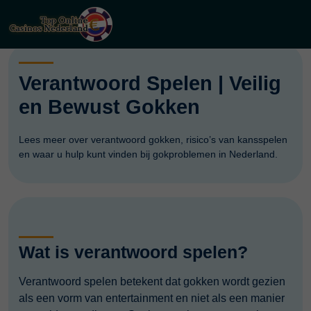
Beste Online Casinos Nl
Verantwoord Spelen
Verantwoord Spelen | Veilig
en Bewust Gokken
Lees meer over verantwoord gokken, risico’s van kansspelen
en waar u hulp kunt vinden bij gokproblemen in Nederland.
Wat is verantwoord spelen?
Verantwoord spelen betekent dat gokken wordt gezien
als een vorm van entertainment en niet als een manier