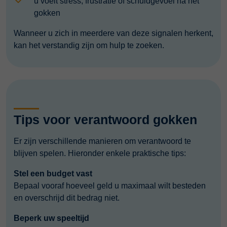
u voelt stress, frustratie of schuldgevoel na het
gokken
Wanneer u zich in meerdere van deze signalen herkent,
kan het verstandig zijn om hulp te zoeken.
Tips voor verantwoord gokken
Er zijn verschillende manieren om verantwoord te
blijven spelen. Hieronder enkele praktische tips:
Stel een budget vast
Bepaal vooraf hoeveel geld u maximaal wilt besteden
en overschrijd dit bedrag niet.
Beperk uw speeltijd