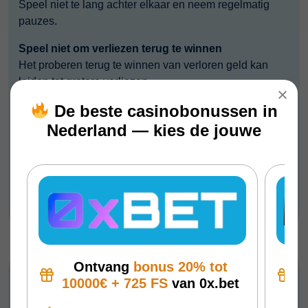
Speel niet te lang achter elkaar en neem regelmatig
pauzes.
Speel niet om verliezen terug te winnen
Het proberen terug te winnen van verloren geld kan
leiden tot grotere verliezen.
De beste casinobonussen in
Speel niet onder invloed
Vermijd gokken wanneer u onder invloed bent van
Nederland — kies de jouwe
alcohol, drugs of sterke emoties.
Zie gokken als entertainment
Beschouw gokken niet als een manier om geld te
verdienen.
Ontvang
bonus 20% tot
O
10000€ + 725 FS
van 0x.bet
CRUKS – Centraal Register